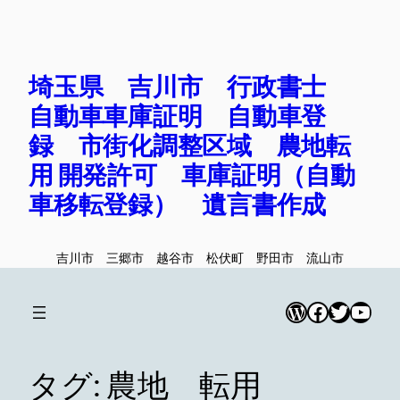
内
容
を
埼玉県 吉川市 行政書士
ス
キ
自動車車庫証明 自動車登
ッ
録 市街化調整区域 農地転
プ
用 開発許可 車庫証明（自動
車移転登録） 遺言書作成
吉川市 三郷市 越谷市 松伏町 野田市 流山市
WordPress
Facebook
Twitter
YouT
タグ:
農地 転用