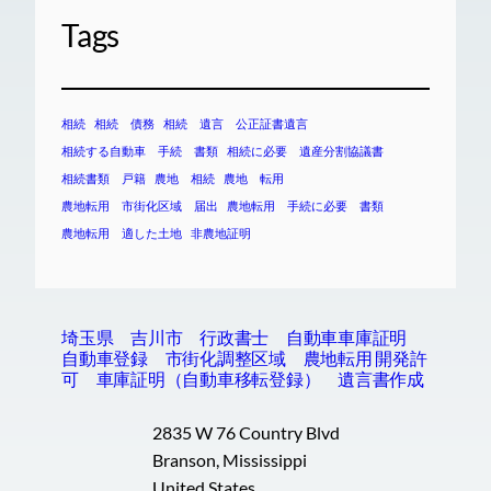
Tags
相続
相続 債務
相続 遺言 公正証書遺言
相続する自動車 手続 書類
相続に必要 遺産分割協議書
相続書類 戸籍
農地 相続
農地 転用
農地転用 市街化区域 届出
農地転用 手続に必要 書類
農地転用 適した土地
非農地証明
埼玉県 吉川市 行政書士 自動車車庫証明
自動車登録 市街化調整区域 農地転用 開発許
可 車庫証明（自動車移転登録） 遺言書作成
2835 W 76 Country Blvd
Branson, Mississippi
United States